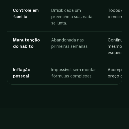
Controle em
Difícil: cada um
Todos env
família
preenche a sua, nada
o mesmo o
se junta.
Manutenção
Abandonada nas
Continua 
do hábito
primeiras semanas.
mesmo qu
esquece.
Inflação
Impossível sem montar
Acompanha
pessoal
fórmulas complexas.
preço do 