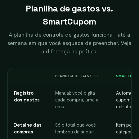
Planilha de gastos vs.
SmartCupom
A planilha de controle de gastos funciona - até a
semana em que você esquece de preencher. Veja
a diferença na prática.
PLANILHA DE GASTOS
SMARTCUP
Registro
Manual: você digita
Automático
dos gastos
cada compra, uma a
cupom ou 
uma.
extrato.
Detalhe das
Só o total que você
Item por i
compras
lembrou de anotar.
categoria.